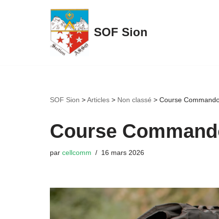
Aller
SOF Sion
au
contenu
SOF Sion
>
Articles
>
Non classé
>
Course Commando 
Course Commando 
par
cellcomm
16 mars 2026